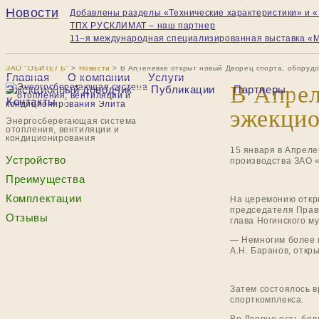
Новости
Добавлены разделы «Технические характеристики» и
ТПХ РУСКЛИМАТ – наш партнер
11–я международная специализированная выставка 
ЗАО "ОБИТЕЛЬ"
>
Новости
>
В Апрелевке открыт новый Дворец спорта, обору
Главная
О компании
Услуги
В Апрел
Эжекционный доводчик
Публикации
Партнеры
Контакты
эжекцио
Энергосберегающая система
отопления, вентиляции и
кондиционирования
15 января в Апрел
Устройство
производства ЗАО 
Преимущества
Комплектации
На церемонию откр
председателя Прави
Отзывы
глава Ногинского м
— Немногим более г
А.Н. Баранов, откр
Затем состоялось в
спорткомплекса.