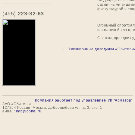
Во Дворце есть бол
различными видами
физкультурой и спор
(495)
223-32-63
Огромный спортзал 
вниманию было пре
Словом, праздник у
←
Эжекционные доводчики «Обители»
Навигация по записям
Компания работает под управлением УК “Арматор”
ЗАО «Обитель»
127254 Россия, Москва, Добролюбова ул., д. 3, стр. 1
e-mail:
info@obitel.ru